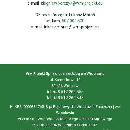
e-mail:
zbigniew.borczyk@wm-projekt.eu
Członek Zarządu:
Łukasz Moraś
tel. kom.
507 008 508
e-mail: lukasz.moras@wm-projekt.eu
WM Projekt Sp. z o.o. z siedzibą we Wrocławiu
ul. Karmelkowa 18
52-436 Wrocław
tel. +48 512 269 555
tel. +48 512 269 545
Nr KRS: 0000331765; Sąd Rejonowy dla Wrocławia-Fabrycznej we
Wrocławiu
VI Wydział Gospodarczy Krajowego Rejestru Sądowego
REGON: 301049513; NIP: 899-266-78-45