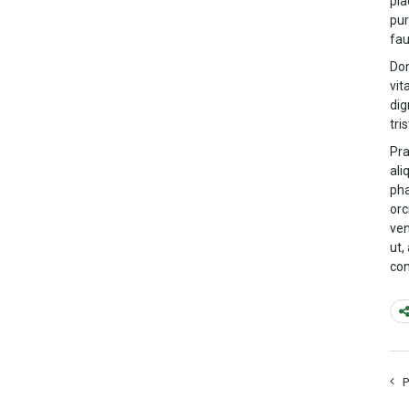
pla
pur
fau
Don
vit
dig
tri
Pra
ali
pha
orc
ven
ut,
com