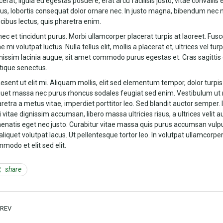
cerat, ligula eu egestas posuere, erat arcu facilisis justo, vitae convall
us, lobortis consequat dolor ornare nec. In justo magna, bibendum nec n
cibus lectus, quis pharetra enim.
ec et tincidunt purus. Morbi ullamcorper placerat turpis at laoreet. Fusc
ae mi volutpat luctus. Nulla tellus elit, mollis a placerat et, ultrices vel tu
nissim lacinia augue, sit amet commodo purus egestas et. Cras sagittis e
stique senectus.
esent ut elit mi. Aliquam mollis, elit sed elementum tempor, dolor turpis s
quet massa nec purus rhoncus sodales feugiat sed enim. Vestibulum ut mi eg
retra a metus vitae, imperdiet porttitor leo. Sed blandit auctor semper. 
i vitae dignissim accumsan, libero massa ultricies risus, a ultrices velit a
enatis eget nec justo. Curabitur vitae massa quis purus accumsan vul
 aliquet volutpat lacus. Ut pellentesque tortor leo. In volutpat ullamcor
modo et elit sed elit.
share
PREV