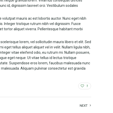
is elit neque gravida lorem. Vivamus consequat ultrices
unc id, dignissim laoreet orci. Vestibulum sodales
e volutpat mauris ac est lobortis auctor. Nunc eget nibh
rpis. Integer tristique rutrum nibh vel dignissim. Fusce
t tortor aliquet viverra. Pellentesque habitant morbi
celerisque lorem, vel sollicitudin mauris libero et elit. Sed
et tellus aliquet aliquet vel in velit. Nullam ligula nibh,
Integer vitae eleifend odio, eu rutrum mi. Nullam posuere,
ugue eget neque. Ut vitae tellus id lectus tristique
putate. Suspendisse eros lorem, faucibus malesuada nunc
per malesuada. Aliquam pulvinar consectetur est gravida
1
NEXT