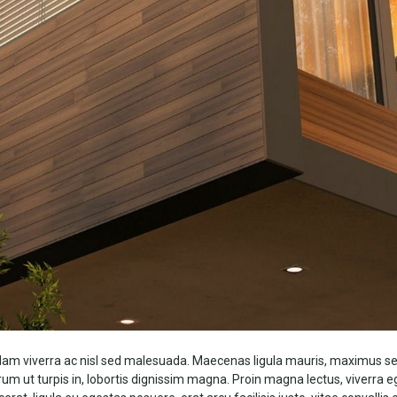
lam viverra ac nisl sed malesuada. Maecenas ligula mauris, maximus sed
rum ut turpis in, lobortis dignissim magna. Proin magna lectus, viverra