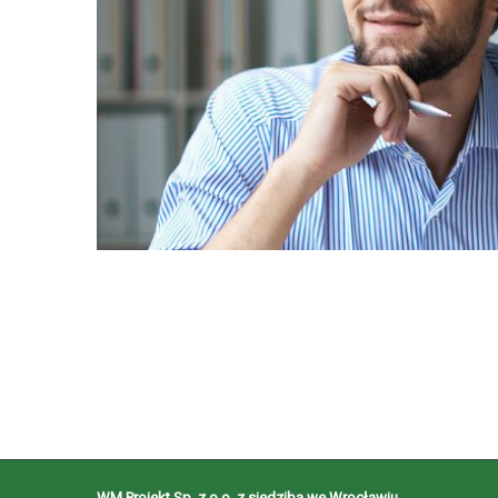
WM Projekt Sp. z o.o. z siedzibą we Wrocławiu