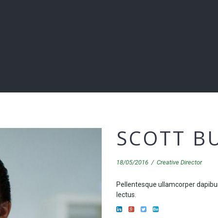
SCOTT B
18/05/2016
/
Creative Director
Pellentesque ullamcorper dapibus
lectus.