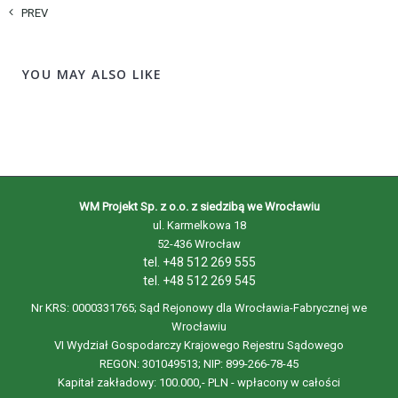
PREV
YOU MAY ALSO LIKE
WM Projekt Sp. z o.o. z siedzibą we Wrocławiu
ul. Karmelkowa 18
52-436 Wrocław
tel. +48 512 269 555
tel. +48 512 269 545
Nr KRS: 0000331765; Sąd Rejonowy dla Wrocławia-Fabrycznej we
Wrocławiu
VI Wydział Gospodarczy Krajowego Rejestru Sądowego
REGON: 301049513; NIP: 899-266-78-45
Kapitał zakładowy: 100.000,- PLN - wpłacony w całości