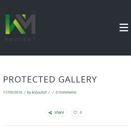
PROTECTED GALLERY
17/05/2016
/
by
krzysztof
/
/
0 Comments
share
0