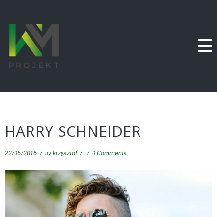
HARRY SCHNEIDER
22/05/2016
/
by
krzysztof
/
/
0 Comments